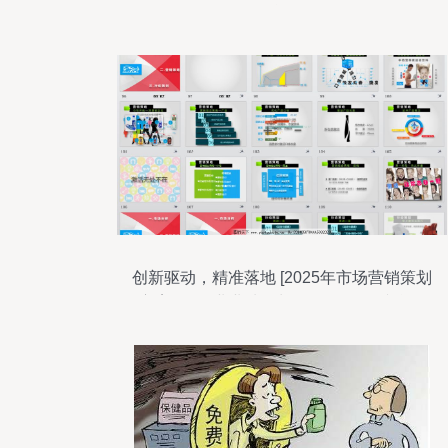
环逻辑
创新驱动，精准落地 [2025年市场营销策划
方案]\n- 企业业绩增长100%目标 | 综合预
算:20万元\n- 推介人: XX (营销总监))\n\n**
二、市场核心痛点诊断**\n