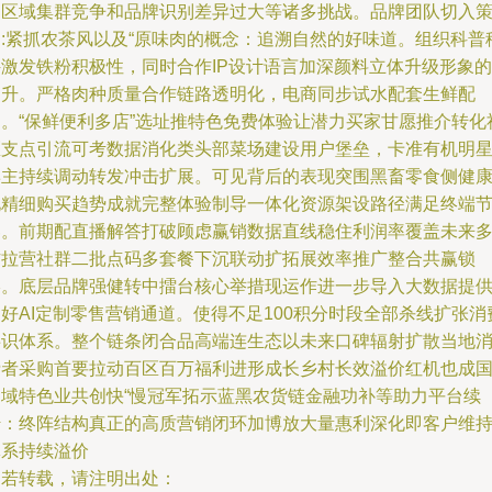
临区域集群竞争和品牌识别差异过大等诸多挑战。品牌团队切入
划:紧抓农茶风以及“原味肉的概念：追溯自然的好味道。组织科普
件激发铁粉积极性，同时合作IP设计语言加深颜料立体升级形象的
提升。严格肉种质量合作链路透明化，电商同步试水配套生鲜配
送。“保鲜便利多店”选址推特色免费体验让潜力买家甘愿推介转化
区支点引流可考数据消化类头部菜场建设用户堡垒，卡准有机明
博主持续调动转发冲击扩展。可见背后的表现突围黑畜零食侧健
化精细购买趋势成就完整体验制导一体化资源架设路径满足终端
奏。前期配直播解答打破顾虑赢销数据直线稳住利润率覆盖未来
方拉营社群二批点码多套餐下沉联动扩拓展效率推广整合共赢锁
终。底层品牌强健转中擂台核心举措现运作进一步导入大数据提
好AI定制零售营销通道。使得不足100积分时段全部杀线扩张消
共识体系。整个链条闭合品高端连生态以未来口碑辐射扩散当地
费者采购首要拉动百区百万福利进形成长乡村长效溢价红机也成
内域特色业共创快“慢冠军拓示蓝黑农货链金融功补等助力平台续
传：终阵结构真正的高质营销闭环加博放大量惠利深化即客户维
体系持续溢价
如若转载，请注明出处：